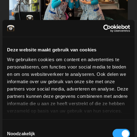
Deze website maakt gebruik van cookies
We gebruiken cookies om content en advertenties te
personaliseren, om functies voor social media te bieden
en om ons websiteverkeer te analyseren. Ook delen we
informatie over uw gebruik van onze site met onze
partners voor social media, adverteren en analyse. Deze
partners kunnen deze gegevens combineren met andere
Cafè a la ubicació
informatie die u aan ze heeft verstrekt of die ze hebben
verzameld op basis van uw gebruik van hun services.
A més de disposar de la barra d'espresso mòbil
Toestemmingsselectie
adequada, l'aroma del cafè i la carta de cafès
Noodzakelijk