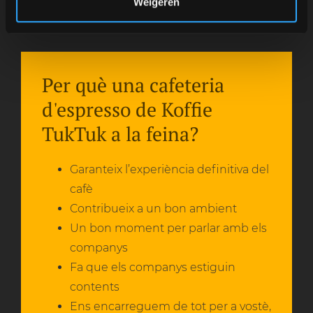
Weigeren
Per què una cafeteria
d'espresso de Koffie
TukTuk a la feina?
Garanteix l’experiència definitiva del
cafè
Contribueix a un bon ambient
Un bon moment per parlar amb els
companys
Fa que els companys estiguin
contents
Ens encarreguem de tot per a vostè,