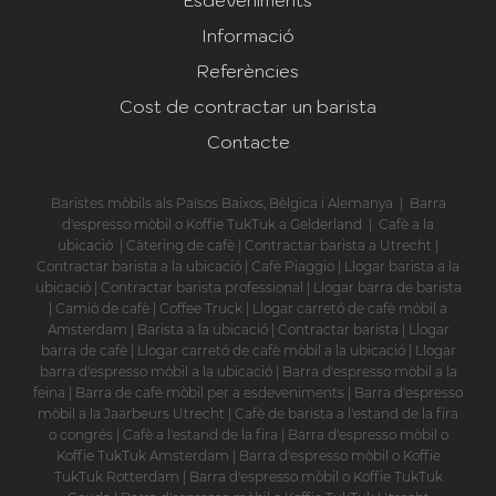
Informació
Referències
Cost de contractar un barista
Contacte
Baristes mòbils als Països Baixos, Bèlgica i Alemanya
|
Barra
d'espresso mòbil o Koffie TukTuk a Gelderland
|
Cafè a la
ubicació
|
Càtering de cafè
|
Contractar barista a Utrecht
|
Contractar barista a la ubicació
|
Cafè Piaggio
|
Llogar barista a la
ubicació
|
Contractar barista professional
|
Llogar barra de barista
|
Camió de cafè
|
Coffee Truck
|
Llogar carretó de cafè mòbil a
Amsterdam
|
Barista a la ubicació
|
Contractar barista
|
Llogar
barra de cafè
|
Llogar carretó de cafè mòbil a la ubicació
|
Llogar
barra d'espresso mòbil a la ubicació
|
Barra d'espresso mòbil a la
feina
|
Barra de cafè mòbil per a esdeveniments
|
Barra d'espresso
mòbil a la Jaarbeurs Utrecht
|
Cafè de barista a l'estand de la fira
o congrés
|
Cafè a l'estand de la fira
|
Barra d'espresso mòbil o
Koffie TukTuk Amsterdam
|
Barra d'espresso mòbil o Koffie
TukTuk Rotterdam
|
Barra d'espresso mòbil o Koffie TukTuk