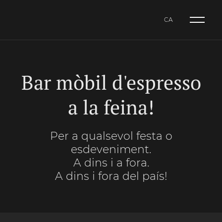
CA
NL
CA
ES
Bar mòbil d'espresso
a la feina!
Per a qualsevol festa o
esdeveniment.
A dins i a fora.
A dins i fora del país!