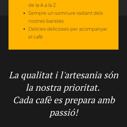
de la A a la Z
Sempre un somriure radiant dels
nostres baristes
Delícies delicioses per acompanyar
el cafè
La qualitat i l'artesania són
la nostra prioritat.
Cada cafè es prepara amb
passió!