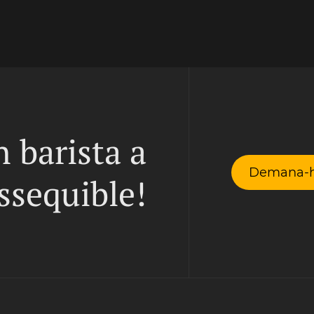
n barista a
Demana-h
ssequible!