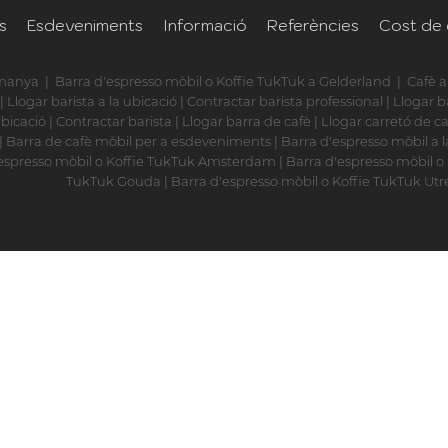
s
Esdeveniments
Informació
Referències
Cost de 
lemanya
|
Barra d'espresso mòbil o Koffie TukTuk a Gelderland
|
Cafè a
|
Llogar barista a la ubicació
|
Contractar barista professional
|
Llogar b
ubicació
|
Contractar barista
|
Llogar barra de cafè
|
Llogar carretó de ca
|
Barra de cafè mòbil per a esdeveniments
|
Barra d'espresso mòbil a 
espresso mòbil o Koffie TukTuk Amsterdam
|
Barra d'espresso mòbil o
TukTuk Gouda
|
Barra d'espresso mòbil o Koffie TukTuk Utr