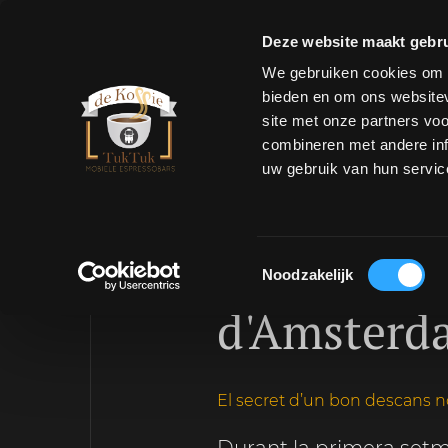
Deze website maakt gebru
We gebruiken cookies om c
bieden en om ons websitev
site met onze partners vo
combineren met andere inf
uw gebruik van hun servic
Setmana co
Toestemmingsselectie
Noodzakelijk
d'Amsterd
El secret d’un bon descans 