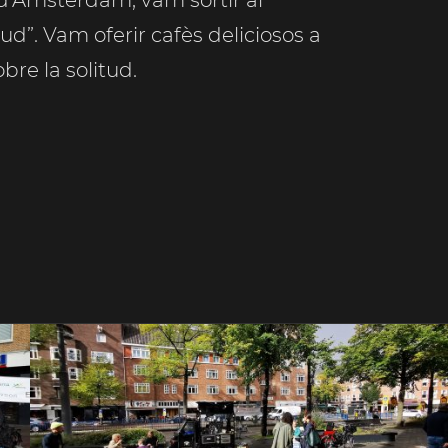
d’Amsterdam, vam sortir al
ud”. Vam oferir cafès deliciosos a
re la solitud.