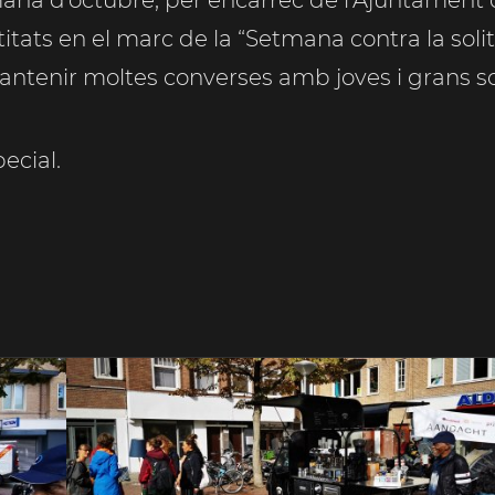
ana d’octubre, per encàrrec de l’Ajuntament 
tats en el marc de la “Setmana contra la solit
ntenir moltes converses amb joves i grans sob
ecial.