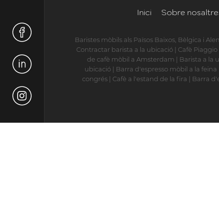
Inici
Sobre nosaltre
Baristes mòbils als Països Baixos, Bèlgica i A
Contractar barista a la ubicació
|
Cafè Piaggio
de cafè mòbil a Amsterdam
|
Barista a la 
ubicació
|
Barra d'espresso mòbil a la feina
congrés
|
Cafè a l'estand de la fira
|
Barra d'