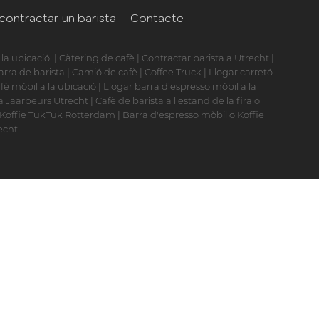
contractar un barista
Contacte
 la ubicació
|
Càtering de cafè
|
Contractar barista a Utrecht
|
arra de barista
|
Camió de cafè
|
Coffee Truck
|
Llogar carretó
fè mòbil a la ubicació
|
Llogar barra d'espresso mòbil a la
la Jaarbeurs Utrecht
|
Cafè de barista a l'estand de la fira o
 Koffie TukTuk Rotterdam
|
Barra d'espresso mòbil o Koffie
echt