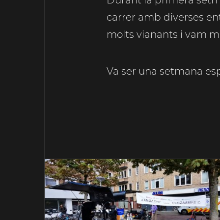
Durant la primera setm
carrer amb diverses enti
molts vianants i vam ma
Va ser una setmana esp