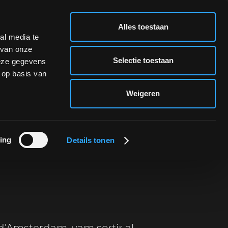
CA
Alles toestaan
NL
al media te
 van onze
CA
Selectie toestaan
deze gegevens
ES
 op basis van
Weigeren
untament
ing
Details tonen