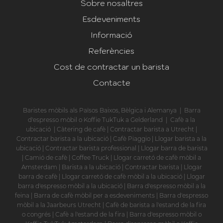
Sobre nosaltres
Esdeveniments
Informació
Referències
Cost de contractar un barista
Contacte
Baristes mòbils als Països Baixos, Bèlgica i Alemanya
|
Barra
d'espresso mòbil o Koffie TukTuk a Gelderland
|
Cafè a la
ubicació
|
Càtering de cafè
|
Contractar barista a Utrecht
|
Contractar barista a la ubicació
|
Cafè Piaggio
|
Llogar barista a la
ubicació
|
Contractar barista professional
|
Llogar barra de barista
|
Camió de cafè
|
Coffee Truck
|
Llogar carretó de cafè mòbil a
Amsterdam
|
Barista a la ubicació
|
Contractar barista
|
Llogar
barra de cafè
|
Llogar carretó de cafè mòbil a la ubicació
|
Llogar
barra d'espresso mòbil a la ubicació
|
Barra d'espresso mòbil a la
feina
|
Barra de cafè mòbil per a esdeveniments
|
Barra d'espresso
mòbil a la Jaarbeurs Utrecht
|
Cafè de barista a l'estand de la fira
o congrés
|
Cafè a l'estand de la fira
|
Barra d'espresso mòbil o