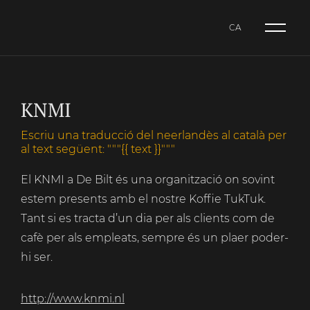
CA
NL
CA
ES
KNMI
Escriu una traducció del neerlandès al català per
al text següent: """{{ text }}"""
El KNMI a De Bilt és una organització on sovint
estem presents amb el nostre Koffie TukTuk.
Tant si es tracta d’un dia per als clients com de
cafè per als empleats, sempre és un plaer poder-
hi ser.
http://www.knmi.nl