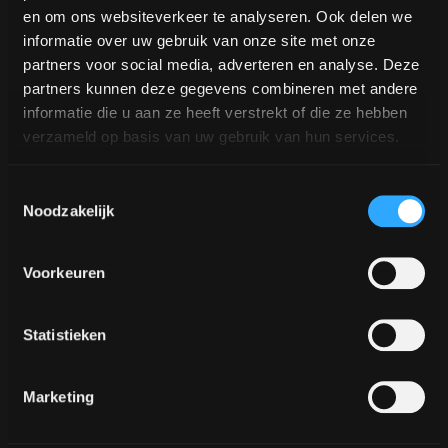
en om ons websiteverkeer te analyseren. Ook delen we
informatie over uw gebruik van onze site met onze
partners voor social media, adverteren en analyse. Deze
partners kunnen deze gegevens combineren met andere
informatie die u aan ze heeft verstrekt of die ze hebben
La qualitat és la nostra prioritat
verzameld op basis van uw gebruik van hun services.
Els nostres baristes estan certificats
Toestemmingsselectie
per la Speciality Coffee Association Europe
Noodzakelijk
(SCAE).
Voorkeuren
Statistieken
Marketing
Més referències...