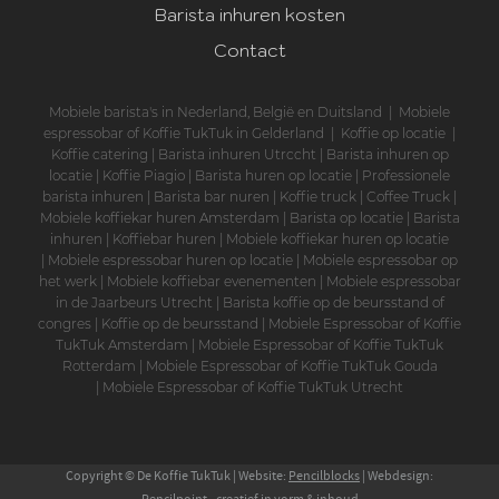
Barista inhuren kosten
Contact
Mobiele barista's in Nederland, België en Duitsland
|
Mobiele
espressobar of Koffie TukTuk in Gelderland
|
Koffie op locatie
|
Koffie catering
|
Barista inhuren Utrccht
|
Barista inhuren op
locatie
|
Koffie Piagio
|
Barista huren op locatie
|
Professionele
barista inhuren
|
Barista bar nuren
|
Koffie truck
|
Coffee Truck
|
Mobiele koffiekar huren Amsterdam
|
Barista op locatie
|
Barista
inhuren
|
Koffiebar huren
|
Mobiele koffiekar huren op locatie
|
Mobiele espressobar huren op locatie
|
Mobiele espressobar op
het werk
|
Mobiele koffiebar evenementen
|
Mobiele espressobar
in de Jaarbeurs Utrecht
|
Barista koffie op de beursstand of
congres
|
Koffie op de beursstand
|
Mobiele Espressobar of Koffie
TukTuk Amsterdam
|
Mobiele Espressobar of Koffie TukTuk
Rotterdam
|
Mobiele Espressobar of Koffie TukTuk Gouda
|
Mobiele Espressobar of Koffie TukTuk Utrecht
Copyright © De Koffie TukTuk
| Website:
Pencilblocks
| Webdesign:
Pencilpoint - creatief in vorm & inhoud