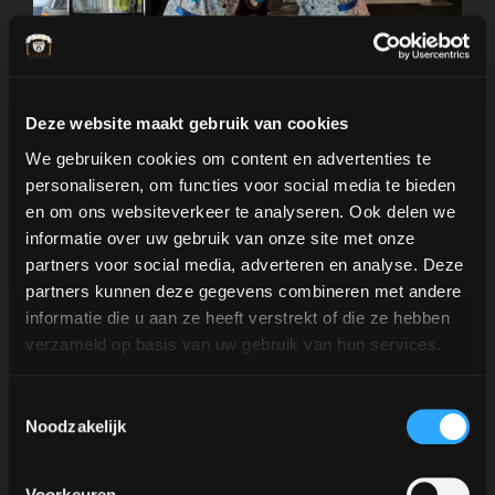
Deze website maakt gebruik van cookies
We gebruiken cookies om content en advertenties te
personaliseren, om functies voor social media te bieden
en om ons websiteverkeer te analyseren. Ook delen we
informatie over uw gebruik van onze site met onze
partners voor social media, adverteren en analyse. Deze
partners kunnen deze gegevens combineren met andere
informatie die u aan ze heeft verstrekt of die ze hebben
Koffie op locatie
verzameld op basis van uw gebruik van hun services.
Toestemmingsselectie
Naast de juiste mobiele espressobar zorgen de
Noodzakelijk
geur van koffie en de uitgebreide koffiekaart
voor een gegarandeerd succes!
Voorkeuren