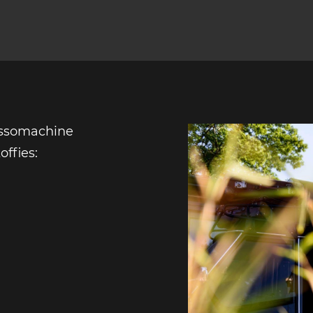
essomachine
ffies: