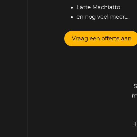
Latte Machiatto
en nog veel meer....
Vraag een offerte aan
S
m
H