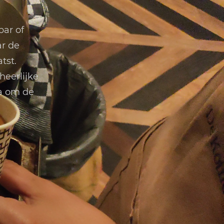
bar of
r de
tst.
heerlijke
ta om de