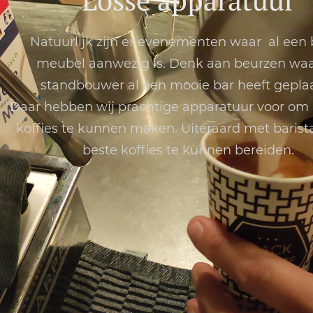
Natuurlijk zijn er evenementen waar al een 
meubel aanwezig is. Denk aan beurzen waa
standbouwer al een mooie bar heeft geplaa
Daar hebben wij prachtige apparatuur voor om 
koffies te kunnen maken. Uiteraard met baris
beste koffies te kunnen bereiden.