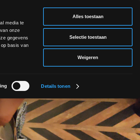
NL
Alles toestaan
NL
al media te
 van onze
CA
Selectie toestaan
deze gegevens
ES
 op basis van
Weigeren
ing
Details tonen