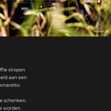
fie siropen
eld aan een
Amaretto.
te schenken.
te worden.