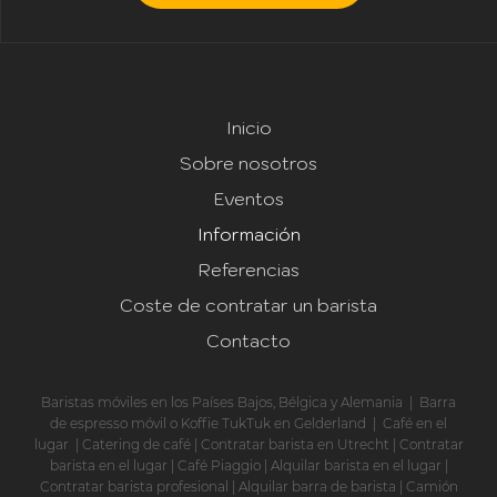
Inicio
Sobre nosotros
Eventos
Información
Referencias
Coste de contratar un barista
Contacto
Baristas móviles en los Países Bajos, Bélgica y Alemania
|
Barra
de espresso móvil o Koffie TukTuk en Gelderland
|
Café en el
lugar
|
Catering de café
|
Contratar barista en Utrecht
|
Contratar
barista en el lugar
|
Café Piaggio
|
Alquilar barista en el lugar
|
Contratar barista profesional
|
Alquilar barra de barista
|
Camión