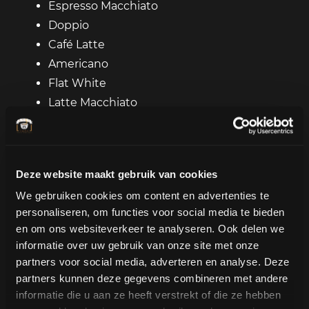
Espresso Macchiato
Doppio
Café Latte
Americano
Flat White
Latte Macchiato
y muchos más....
Solicite un presupuesto
Deze website maakt gebruik van cookies
We gebruiken cookies om content en advertenties te
personaliseren, om functies voor social media te bieden
en om ons websiteverkeer te analyseren. Ook delen we
Por defecto, también llevamos diferentes tipos
informatie over uw gebruik van onze site met onze
de jarabes de café para poder preparar
partners voor social media, adverteren en analyse. Deze
especialidades. Piensa, por ejemplo, en un
partners kunnen deze gegevens combineren met andere
informatie die u aan ze heeft verstrekt of die ze hebben
delicioso Latte Caramelo, Latte Avellana o Latte