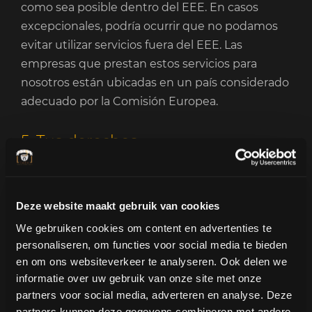
como sea posible dentro del EEE. En casos
excepcionales, podría ocurrir que no podamos
evitar utilizar servicios fuera del EEE. Las
empresas que prestan estos servicios para
nosotros están ubicadas en un país considerado
adecuado por la Comisión Europea.
5. Tus derechos
Nos gustaría informarte sobre los derechos que
tienes y la influencia que puedes ejercer sobre
Deze website maakt gebruik van cookies
el tratamiento de tus datos personales. Si
We gebruiken cookies om content en advertenties te
deseas ejercer alguno de estos derechos, ponte
personaliseren, om functies voor social media te bieden
en contacto por correo electrónico a través de
en om ons websiteverkeer te analyseren. Ook delen we
info@dekoffietuktuk.nl
informatie over uw gebruik van onze site met onze
partners voor social media, adverteren en analyse. Deze
Acceso, rectificación y supresión
partners kunnen deze gegevens combineren met andere