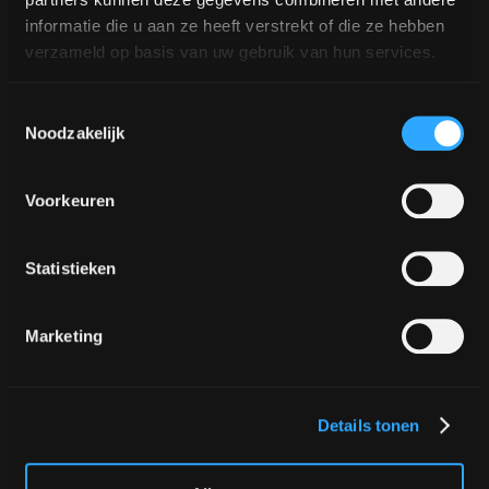
informatie die u aan ze heeft verstrekt of die ze hebben
Tienes derecho a saber qué datos personales
verzameld op basis van uw gebruik van hun services.
procesamos sobre ti y puedes solicitar que estos
sean rectificados o eliminados.
Toestemmingsselectie
Noodzakelijk
Limitación del tratamiento
Tienes derecho a solicitarnos la limitación del
Voorkeuren
tratamiento de tus datos personales, por
ejemplo, cuando los datos ya no sean correctos,
Statistieken
el tratamiento sea ilícito o ya no necesitemos
tus datos personales.
Marketing
Derecho de oposición
Tienes derecho a oponerte al tratamiento de tus
Details tonen
datos personales. Si te opones al uso de tus
datos personales con fines de marketing