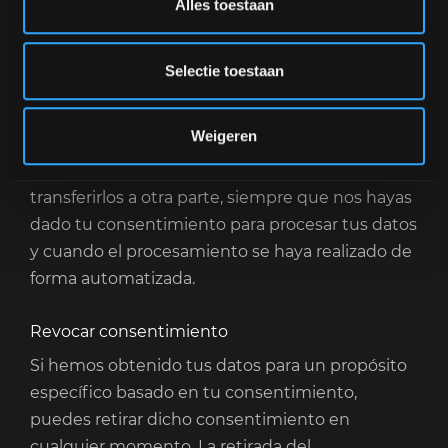
directo, dejaremos de utilizarlos para ese
Alles toestaan
propósito.
Selectie toestaan
Portabilidad de datos
Tienes derecho a recibir tus datos personales de
Weigeren
nosotros en un formato estructurado, de uso
común y legible por máquina, para que puedas
transferirlos a otra parte, siempre que nos hayas
dado tu consentimiento para procesar tus datos
y cuando el procesamiento se haya realizado de
forma automatizada.
Revocar consentimiento
Si hemos obtenido tus datos para un propósito
específico basado en tu consentimiento,
puedes retirar dicho consentimiento en
cualquier momento. La retirada del