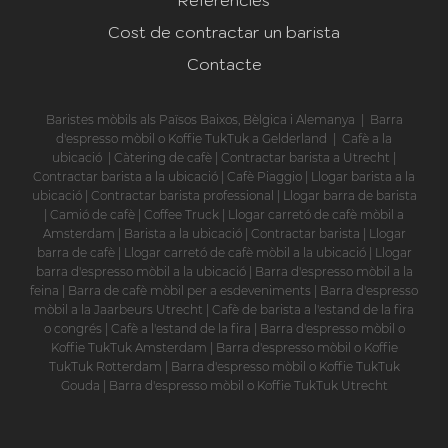
Cost de contractar un barista
Contacte
Baristes mòbils als Països Baixos, Bèlgica i Alemanya
|
Barra
d'espresso mòbil o Koffie TukTuk a Gelderland
|
Cafè a la
ubicació
|
Càtering de cafè
|
Contractar barista a Utrecht
|
Contractar barista a la ubicació
|
Cafè Piaggio
|
Llogar barista a la
ubicació
|
Contractar barista professional
|
Llogar barra de barista
|
Camió de cafè
|
Coffee Truck
|
Llogar carretó de cafè mòbil a
Amsterdam
|
Barista a la ubicació
|
Contractar barista
|
Llogar
barra de cafè
|
Llogar carretó de cafè mòbil a la ubicació
|
Llogar
barra d'espresso mòbil a la ubicació
|
Barra d'espresso mòbil a la
feina
|
Barra de cafè mòbil per a esdeveniments
|
Barra d'espresso
mòbil a la Jaarbeurs Utrecht
|
Cafè de barista a l'estand de la fira
o congrés
|
Cafè a l'estand de la fira
|
Barra d'espresso mòbil o
Koffie TukTuk Amsterdam
|
Barra d'espresso mòbil o Koffie
TukTuk Rotterdam
|
Barra d'espresso mòbil o Koffie TukTuk
Gouda
|
Barra d'espresso mòbil o Koffie TukTuk Utrecht