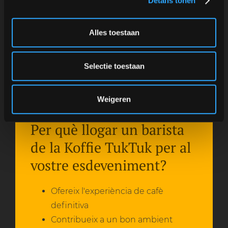
Details tonen
Alles toestaan
Selectie toestaan
Weigeren
Per què llogar un barista
de la Koffie TukTuk per al
vostre esdeveniment?
Ofereix l'experiència de cafè
definitiva
Contribueix a un bon ambient