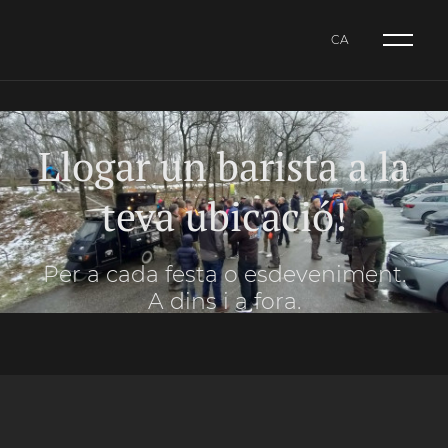
CA
NL
CA
ES
Llogar un barista a la
teva ubicació!
Per a cada festa o esdeveniment.
A dins i a fora.