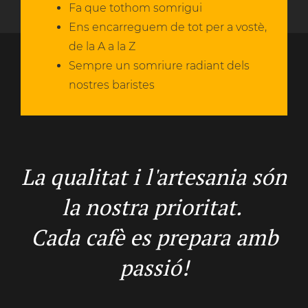
Fa que tothom somrigui
Ens encarreguem de tot per a vostè,
de la A a la Z
Sempre un somriure radiant dels
nostres baristes
La qualitat i l'artesania són
la nostra prioritat.
Cada cafè es prepara amb
passió!