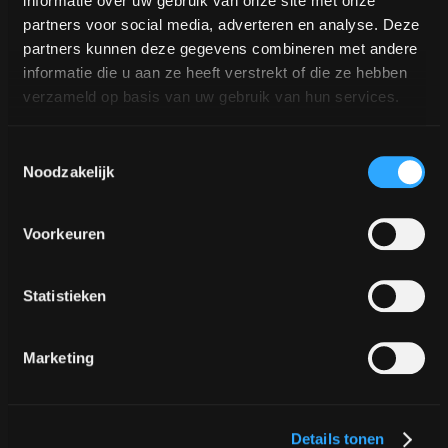
informatie over uw gebruik van onze site met onze
partners voor social media, adverteren en analyse. Deze
partners kunnen deze gegevens combineren met andere
informatie die u aan ze heeft verstrekt of die ze hebben
verzameld op basis van uw gebruik van hun services.
Toestemmingsselectie
Noodzakelijk
Funeral i
Voorkeuren
condolències
Statistieken
El Koffie TukTuk s’utilitza cada cop més sovint
Marketing
durant un funeral.
CONSULTA LES POSSIBILITATS
Details tonen