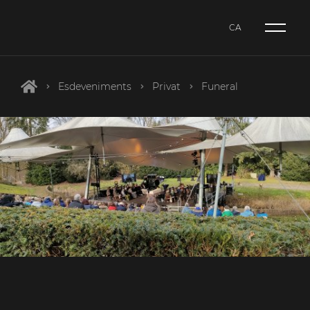
CA
NL
CA
Esdeveniments
Privat
Funeral
ES