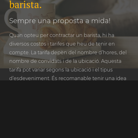
barista.
Sempre una proposta a mida!
Quan opteu per contractar un barista, hi ha
diversos costos i tarifes que heu de tenir en
compte. La tarifa depèn del nombre d’hores, del
nombre de convidats i de la ubicació. Aquesta
tarifa pot variar segons la ubicació i el tipus
d’esdeveniment. És recomanable tenir una idea
clara dels costos amb antelació, per tal d’evitar
sorpreses. El Koffie TukTuk treballa amb càlcul
obert, de manera que podeu veure exactament
com es desglossen els costos.