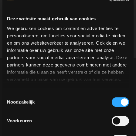
Fa que tothom somrigui
Ens encarreguem de tot per a vostè,
de la A a la Z
Deze website maakt gebruik van cookies
Sempre un somriure radiant dels
We gebruiken cookies om content en advertenties te
nostres baristes
personaliseren, om functies voor social media te bieden
en om ons websiteverkeer te analyseren. Ook delen we
informatie over uw gebruik van onze site met onze
partners voor social media, adverteren en analyse. Deze
partners kunnen deze gegevens combineren met andere
informatie die u aan ze heeft verstrekt of die ze hebben
L'elecció correcta!
verzameld op basis van uw gebruik van hun services.
Càtering de cafè de luxe
Toestemmingsselectie
assequible
Noodzakelijk
Un coffee truck pot semblar luxós, però el
Voorkeuren
mantenim assequible. Les nostres tarifes són
transparents i adaptades a les teves necessitats.