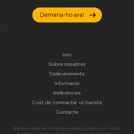
Demana-ho ara!
Inici
Sobre nosaltres
Esdeveniments
Informació
Referències
Cost de contractar un barista
Contacte
Baristes mòbils als Països Baixos, Bèlgica i Alemanya
|
Barra