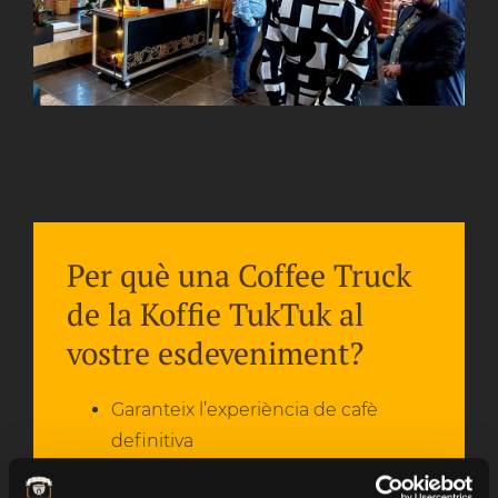
Per què una Coffee Truck
de la Koffie TukTuk al
vostre esdeveniment?
Garanteix l’experiència de cafè
definitiva
Contribueix a un bon ambient