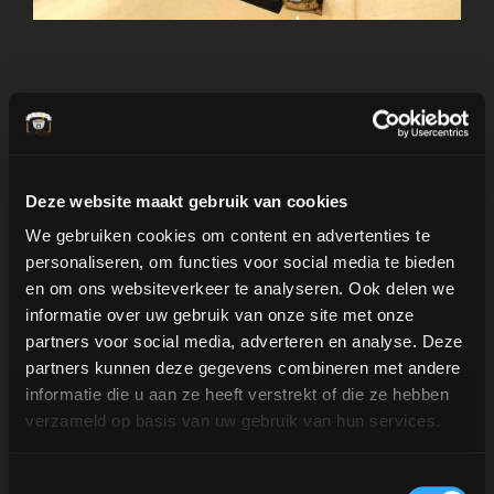
Per què una barra
Deze website maakt gebruik van cookies
d'espresso de la Koffie
We gebruiken cookies om content en advertenties te
TukTuk a la fira?
personaliseren, om functies voor social media te bieden
en om ons websiteverkeer te analyseren. Ook delen we
informatie over uw gebruik van onze site met onze
Garanteix l’experiència definitiva de
partners voor social media, adverteren en analyse. Deze
cafè
partners kunnen deze gegevens combineren met andere
Contribueix a un bon ambient
informatie die u aan ze heeft verstrekt of die ze hebben
Fa que tothom somrigui
verzameld op basis van uw gebruik van hun services.
Ens encarreguem de tot per a vostè,
de la A a la Z
Toestemmingsselectie