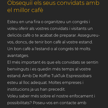
Obsequiï els seus convidats amb
el millor cafè
Esteu en una fira o organitzeu un congrés i
voleu oferir als vostres convidats i visitants un
deliciós cafè o te acabat de preparar. Assegureu-
vos, doncs, de tenir bon cafè al vostre estand.
Un bon cafè a l'estand o al congrés té molts
avantatges.
El més important és que els convidats se sentin
benvinguts i es quedin més temps al vostre
estand. Amb De Koffie TukTuk Espressobars
esteu al lloc adequat. Moltes empreses i
institucions ja us han precedit.
Voleu saber més sobre el nostre enfocament i
possibilitats? Poseu-vos en contacte amb