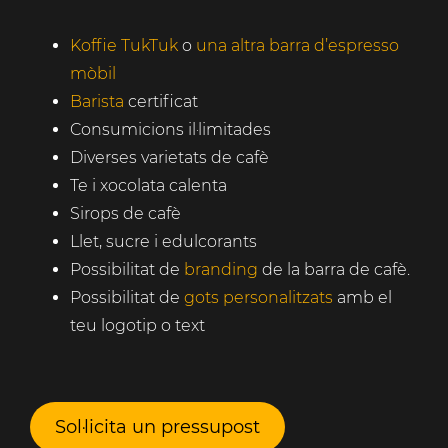
Koffie TukTuk
o
una altra barra d’espresso
mòbil
Barista
certificat
Consumicions il·limitades
Diverses varietats de cafè
Te i xocolata calenta
Sirops de cafè
Llet, sucre i edulcorants
Possibilitat de
branding
de la barra de cafè.
Possibilitat de
gots personalitzats
amb el
teu logotip o text
Sol·licita un pressupost