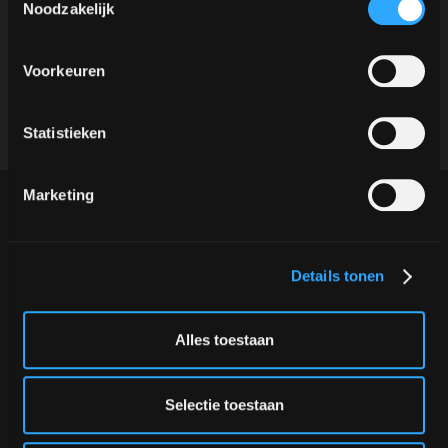
Noodzakelijk
Un somriure radiant dels nostres
baristes, sempre
Els clients/visitants es queden més
Voorkeuren
temps al vostre estand
Statistieken
Marketing
El Koffie TukTuk o una de les nostres altres
Details tonen
barres són perfectes per utilitzar en una fira o
congrés. Ofereix hospitalitat i, per descomptat,
Alles toestaan
deliciosos cafès i tes.
Ja hem estat presents en moltes fires tant
Selectie toestaan
nacionals com internacionals.