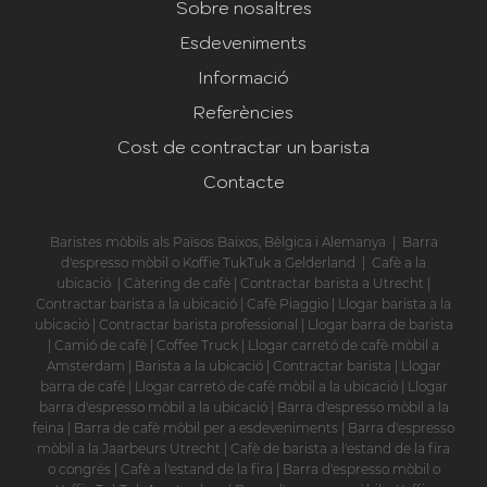
Sobre nosaltres
Esdeveniments
Informació
Referències
Cost de contractar un barista
Contacte
Baristes mòbils als Països Baixos, Bèlgica i Alemanya
|
Barra
d'espresso mòbil o Koffie TukTuk a Gelderland
|
Cafè a la
ubicació
|
Càtering de cafè
|
Contractar barista a Utrecht
|
Contractar barista a la ubicació
|
Cafè Piaggio
|
Llogar barista a la
ubicació
|
Contractar barista professional
|
Llogar barra de barista
|
Camió de cafè
|
Coffee Truck
|
Llogar carretó de cafè mòbil a
Amsterdam
|
Barista a la ubicació
|
Contractar barista
|
Llogar
barra de cafè
|
Llogar carretó de cafè mòbil a la ubicació
|
Llogar
barra d'espresso mòbil a la ubicació
|
Barra d'espresso mòbil a la
feina
|
Barra de cafè mòbil per a esdeveniments
|
Barra d'espresso
mòbil a la Jaarbeurs Utrecht
|
Cafè de barista a l'estand de la fira
o congrés
|
Cafè a l'estand de la fira
|
Barra d'espresso mòbil o