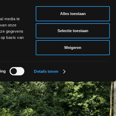
NL
Alles toestaan
NL
al media te
 van onze
CA
Selectie toestaan
deze gegevens
ES
 op basis van
Weigeren
ing
Details tonen