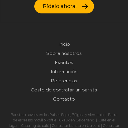
¡Pídelo ahora!
Inicio
Sobre nosotros
Eventos
Información
Referencias
Coste de contratar un barista
Contacto
Baristas móviles en los Países Bajos, Bélgica y Alemania
|
Barra
de espresso móvil o Koffie TukTuk en Gelderland
|
Café en el
lugar
|
Catering de café
|
Contratar barista en Utrecht
|
Contratar