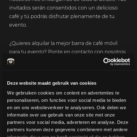
invitados serán consentidos con un delicioso
café y tú podrás disfrutar plenamente de tu
evento.
¿Quieres alquilar la mejor barra de café móvil
para tu evento? Ponte en contacto con nosotros
ahora y descubre las posibilidades. Juntos
discutiremos tus deseos y prepararemos un
paquete a medida. Nos encanta pensar contigo
Deze website maakt gebruik van cookies
y garantizamos una experiencia de café
We gebruiken cookies om content en advertenties te
inolvidable en tu evento.
personaliseren, om functies voor social media te bieden
en om ons websiteverkeer te analyseren. Ook delen we
¡Alquila hoy mismo nuestra barra de café móvil y
informatie over uw gebruik van onze site met onze
deja que tus invitados disfruten del mejor café
partners voor social media, adverteren en analyse. Deze
partners kunnen deze gegevens combineren met andere
en el lugar!
informatie die u aan ze heeft verstrekt of die ze hebben