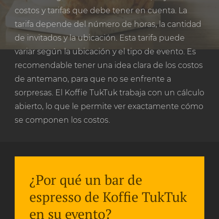
costos y tarifas que debe tener en cuenta. La
tarifa depende del número de horas, la cantidad
de invitados y la ubicación. Esta tarifa puede
variar según la ubicación y el tipo de evento. Es
recomendable tener una idea clara de los costos
de antemano, para que no se enfrente a
sorpresas. El Koffie TukTuk trabaja con un cálculo
abierto, lo que le permite ver exactamente cómo
se componen los costos.
¿Por qué un bar de
espresso de Koffie TukTuk
en su evento?