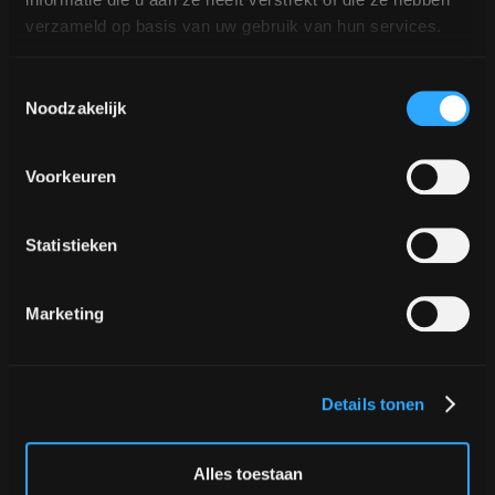
verzameld op basis van uw gebruik van hun services.
Toestemmingsselectie
Noodzakelijk
En el país y en el extranjero
Alquilar una barra de
Voorkeuren
espresso móvil en el
Statistieken
extranjero
Marketing
¿Quieres alquilar una barra de espresso móvil en
el extranjero?
No hay problema. Los baristas de De Koffie
Details tonen
TukTuk no solo trabajan en los Países Bajos, sino
también en Bélgica y Alemania. Especialmente
Alles toestaan
durante ferias en Alemania, se les puede