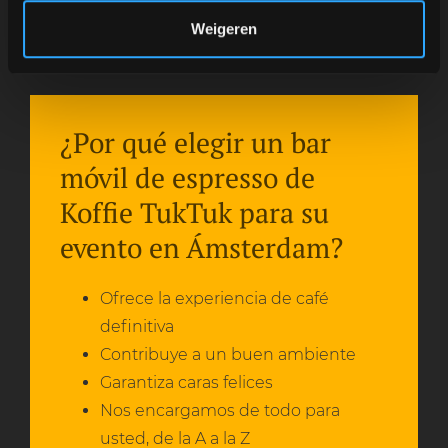
Weigeren
¿Por qué elegir un bar
móvil de espresso de
Koffie TukTuk para su
evento en Ámsterdam?
Ofrece la experiencia de café
definitiva
Contribuye a un buen ambiente
Garantiza caras felices
Nos encargamos de todo para
usted, de la A a la Z