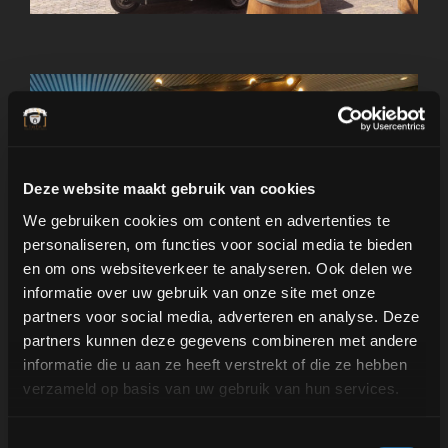
Deze website maakt gebruik van cookies
We gebruiken cookies om content en advertenties te
personaliseren, om functies voor social media te bieden
en om ons websiteverkeer te analyseren. Ook delen we
informatie over uw gebruik van onze site met onze
El Koffie TukTuk
partners voor social media, adverteren en analyse. Deze
partners kunnen deze gegevens combineren met andere
Tenemos 3 preciosos TukTuks de café negros
informatie die u aan ze heeft verstrekt of die ze hebben
que diariamente van de camino a fiestas y
verzameld op basis van uw gebruik van hun services.
eventos para ofrecer a la gente el mejor café.
Toestemmingsselectie