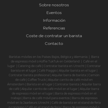
Sobre nosotros
Eventos
Información
Referencias
Coste de contratar un barista
Contacto
Baristas móviles en los Países Bajos, Bélgica y Alemania
|
Barra
de espresso móvil o Koffie TukTuk en Gelderland
|
Café en el
lugar
|
Catering de café
|
Contratar barista en Utrecht
|
Contratar
barista en el lugar
|
Café Piaggio
|
Alquilar barista en el lugar
|
Contratar barista profesional
|
Alquilar barra de barista
|
Camión
de café
|
Coffee Truck
|
Alquilar carrito de café móvil en
Ámsterdam
|
Barista en el lugar
|
Contratar barista
|
Alquilar barra
de café
|
Alquilar carrito de café móvil en el lugar
|
Alquilar barra
de espresso móvil en el lugar
|
Barra de espresso móvil en el
trabajo
|
Barra de café móvil para eventos
|
Barra de espresso
móvil en la Jaarbeurs Utrecht
|
Café de barista en el stand de feria
o congreso
|
Café en el stand de feria
|
Barra de espresso móvil o