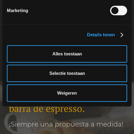
Marketing
Details tonen
Alles toestaan
Selectie toestaan
Costes de contratar una
Weigeren
barra de espresso.
¡Siempre una propuesta a medida!