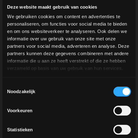
Además de contar con la barra de café móvil
Deze website maakt gebruik van cookies
adecuada, el aroma del café y la amplia carta de
We gebruiken cookies om content en advertenties te
cafés garantizan el éxito. Con una amplia flota de
personaliseren, om functies voor social media te bieden
vehículos, puede alquilar la barra de café móvil
en om ons websiteverkeer te analyseren. Ook delen we
que mejor se adapte a sus necesidades.
informatie over uw gebruik van onze site met onze
partners voor social media, adverteren en analyse. Deze
El Koffie TukTuk es el socio ideal para una barra
partners kunnen deze gegevens combineren met andere
de café móvil en eventos.
informatie die u aan ze heeft verstrekt of die ze hebben
verzameld op basis van uw gebruik van hun services.
Nuestros baristas móviles trabajan con una
Toestemmingsselectie
máquina de espresso de 2 grupos y un molinillo
Noodzakelijk
de café "grind on demand". Con esto
garantizamos nuestra alta calidad. La capacidad
Voorkeuren
de un barista es de aproximadamente 150
consumiciones por hora.
Statistieken
En resumen.