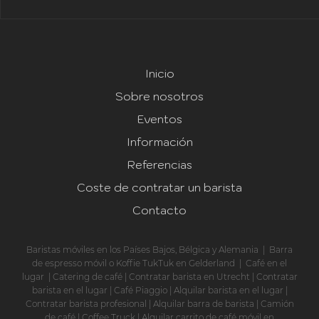
Inicio
Sobre nosotros
Eventos
Información
Referencias
Coste de contratar un barista
Contacto
Baristas móviles en los Países Bajos, Bélgica y Alemania
|
Barra
de espresso móvil o Koffie TukTuk en Gelderland
|
Café en el
lugar
|
Catering de café
|
Contratar barista en Utrecht
|
Contratar
barista en el lugar
|
Café Piaggio
|
Alquilar barista en el lugar
|
Contratar barista profesional
|
Alquilar barra de barista
|
Camión
de café
|
Coffee Truck
|
Alquilar carrito de café móvil en